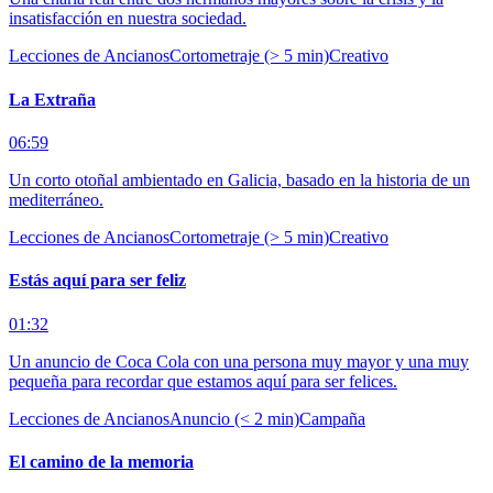
insatisfacción en nuestra sociedad.
Lecciones de Ancianos
Cortometraje (> 5 min)
Creativo
La Extraña
06:59
Un corto otoñal ambientado en Galicia, basado en la historia de un
mediterráneo.
Lecciones de Ancianos
Cortometraje (> 5 min)
Creativo
Estás aquí para ser feliz
01:32
Un anuncio de Coca Cola con una persona muy mayor y una muy
pequeña para recordar que estamos aquí para ser felices.
Lecciones de Ancianos
Anuncio (< 2 min)
Campaña
El camino de la memoria