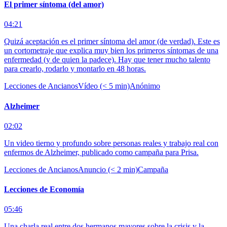
El primer síntoma (del amor)
04:21
Quizá aceptación es el primer síntoma del amor (de verdad). Este es
un cortometraje que explica muy bien los primeros síntomas de una
enfermedad (y de quien la padece). Hay que tener mucho talento
para crearlo, rodarlo y montarlo en 48 horas.
Lecciones de Ancianos
Vídeo (< 5 min)
Anónimo
Alzheimer
02:02
Un video tierno y profundo sobre personas reales y trabajo real con
enfermos de Alzheimer, publicado como campaña para Prisa.
Lecciones de Ancianos
Anuncio (< 2 min)
Campaña
Lecciones de Economía
05:46
Una charla real entre dos hermanos mayores sobre la crisis y la