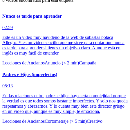
8 vídeos encontrados para esta etiqueta.
Nunca es tarde para aprender
02:59
Este es un video muy navideño de la web de subastas polaca
Allegro. Y es un video sencillo que me sirve para contar que nunca
es tarde para aprender si tienes un objetivo claro. Aunque está en
inglés es muy fácil de entender.
Lecciones de Ancianos
Anuncio (< 2 min)
Campaña
Padres e Hijos (imperfectos)
05:13
En las relaciones entre padres e hijos hay cierta complejidad porque
la verdad es que todos somos bastante imperfectos. Y solo nos queda
respetarnos y abrazarnos. Y lo cuenta muy bien este director griego
en un video que, aunque es muy simple, te emociona.
Lecciones de Ancianos
Cortometraje (> 5 min)
Creativo