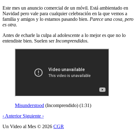
Este mes un anuncio comercial de un móvil. Está ambientado en
Navidad pero vale para cualquier celebración en la que vemos a
familia y amigos y lo estamos pasando bien.
Parece una cosa, pero
es otra
.
Antes de echarle la culpa al adolescente a lo mejor es que no lo
entendiste bien. Suelen ser
Incomprendidos
.
Misunderstood
(Incomprendido) (1:31)
‹
Anterior
Siguiente
›
Un Video al Mes
© 2026
CGR