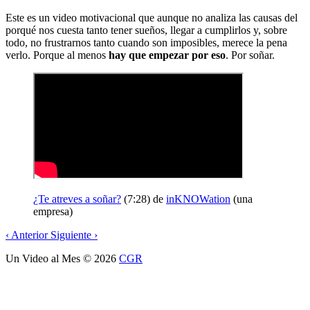
Este es un video motivacional que aunque no analiza las causas del
porqué nos cuesta tanto tener sueños, llegar a cumplirlos y, sobre
todo, no frustrarnos tanto cuando son imposibles, merece la pena
verlo. Porque al menos
hay que empezar por eso
. Por soñar.
¿Te atreves a soñar?
(7:28) de
inKNOWation
(una
empresa)
‹
Anterior
Siguiente
›
Un Video al Mes
© 2026
CGR