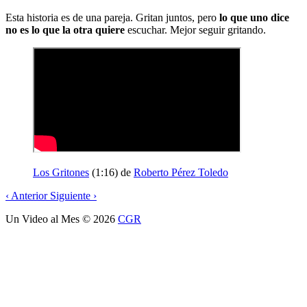
Esta historia es de una pareja. Gritan juntos, pero
lo que uno dice
no es lo que la otra quiere
escuchar. Mejor seguir gritando.
Los Gritones
(1:16) de
Roberto Pérez Toledo
‹
Anterior
Siguiente
›
Un Video al Mes
© 2026
CGR