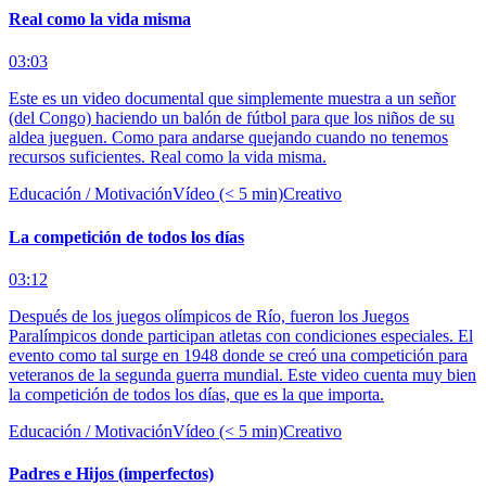
Real como la vida misma
03:03
Este es un video documental que simplemente muestra a un señor
(del Congo) haciendo un balón de fútbol para que los niños de su
aldea jueguen. Como para andarse quejando cuando no tenemos
recursos suficientes. Real como la vida misma.
Educación / Motivación
Vídeo (< 5 min)
Creativo
La competición de todos los días
03:12
Después de los juegos olímpicos de Río, fueron los Juegos
Paralímpicos donde participan atletas con condiciones especiales. El
evento como tal surge en 1948 donde se creó una competición para
veteranos de la segunda guerra mundial. Este video cuenta muy bien
la competición de todos los días, que es la que importa.
Educación / Motivación
Vídeo (< 5 min)
Creativo
Padres e Hijos (imperfectos)