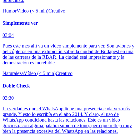
publicidad.
Humor
Vídeo (< 5 min)
Creativo
Simplemente ver
03:04
Pues este mes ahí va un video simplemente para ver. Son aviones y
helicópteros en una exhibición sobre la ciudad de Budapest en una
de las carreras de la RBAR. La ciudad está impresionante y la
demostración es increbíble.
Naturaleza
Vídeo (< 5 min)
Creativo
Doble Check
03:30
La verdad es que el WhatsApp tiene una presencia cada vez más
grande. Y esto lo escribía en el año 2014. Y claro, el uso de
WhatsApp condiciona hasta las relaciones. Este es un video
gracioso, con alguna palabra subida de tono, pero que refleja muy
bien la presencia excesiva del WhatsApp en las relaciones.