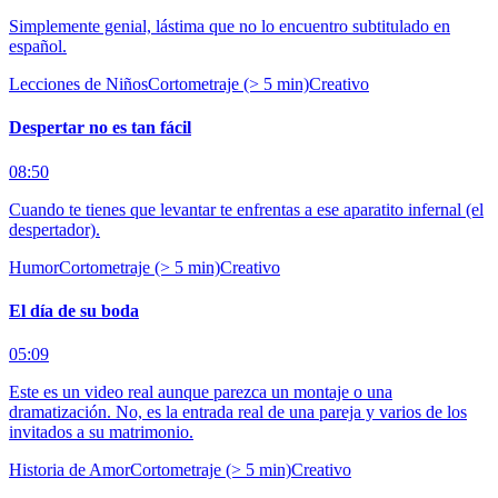
Simplemente genial, lástima que no lo encuentro subtitulado en
español.
Lecciones de Niños
Cortometraje (> 5 min)
Creativo
Despertar no es tan fácil
08:50
Cuando te tienes que levantar te enfrentas a ese aparatito infernal (el
despertador).
Humor
Cortometraje (> 5 min)
Creativo
El día de su boda
05:09
Este es un video real aunque parezca un montaje o una
dramatización. No, es la entrada real de una pareja y varios de los
invitados a su matrimonio.
Historia de Amor
Cortometraje (> 5 min)
Creativo