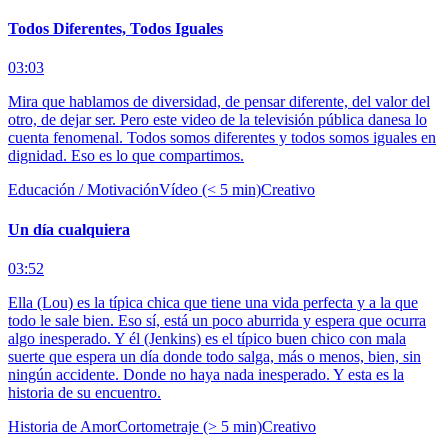
Todos Diferentes, Todos Iguales
03:03
Mira que hablamos de diversidad, de pensar diferente, del valor del
otro, de dejar ser. Pero este video de la televisión pública danesa lo
cuenta fenomenal. Todos somos diferentes y todos somos iguales en
dignidad. Eso es lo que compartimos.
Educación / Motivación
Vídeo (< 5 min)
Creativo
Un día cualquiera
03:52
Ella (Lou) es la típica chica que tiene una vida perfecta y a la que
todo le sale bien. Eso sí, está un poco aburrida y espera que ocurra
algo inesperado. Y él (Jenkins) es el típico buen chico con mala
suerte que espera un día donde todo salga, más o menos, bien, sin
ningún accidente. Donde no haya nada inesperado. Y esta es la
historia de su encuentro.
Historia de Amor
Cortometraje (> 5 min)
Creativo