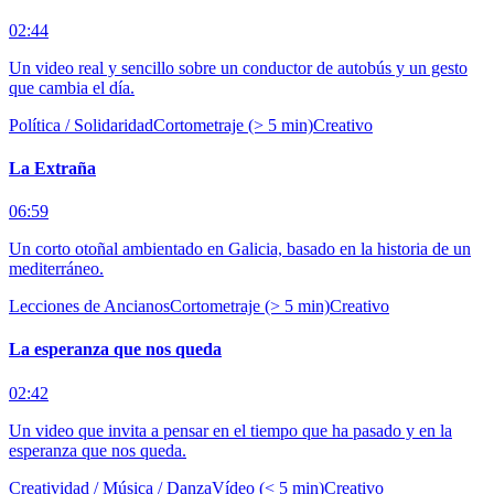
02:44
Un video real y sencillo sobre un conductor de autobús y un gesto
que cambia el día.
Política / Solidaridad
Cortometraje (> 5 min)
Creativo
La Extraña
06:59
Un corto otoñal ambientado en Galicia, basado en la historia de un
mediterráneo.
Lecciones de Ancianos
Cortometraje (> 5 min)
Creativo
La esperanza que nos queda
02:42
Un video que invita a pensar en el tiempo que ha pasado y en la
esperanza que nos queda.
Creatividad / Música / Danza
Vídeo (< 5 min)
Creativo