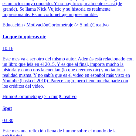
es un actor muy conocido. Y no hay truco, realmente es así (de
grande). Se llama Nick Vujicic y su historia es realmente
impresionante. Es un cortometraje imprescindible.
Educación / Motivación
Cortometraje (> 5 min)
Creativo
Lo que tú quieras oir
10:16
Este mes va a ser otro del mismo autor. Además está relacionado con
un libro que leía en el 2015. Y es que al final, importa mucho la
historia y como nos la cuentan (lo que creemos oír) y no tanto la
realidad misma. Y no sabía que es el video en español más visto en
Youtube (hasta el 2010). Parece largo, pero tiene mucha parte con
los créditos del video.
Humor
Cortometraje (> 5 min)
Creativo
Spot
03:30
Este mes una reflexión llena de humor sobre el mundo de la