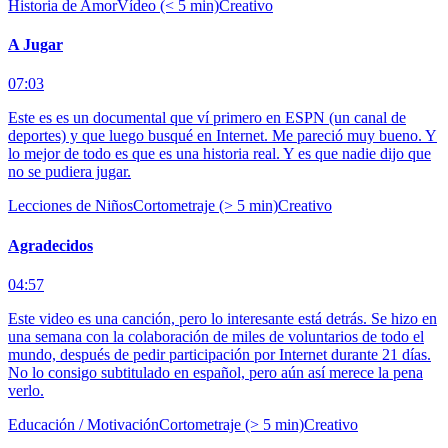
Historia de Amor
Vídeo (< 5 min)
Creativo
A Jugar
07:03
Este es es un documental que ví primero en ESPN (un canal de
deportes) y que luego busqué en Internet. Me pareció muy bueno. Y
lo mejor de todo es que es una historia real. Y es que nadie dijo que
no se pudiera jugar.
Lecciones de Niños
Cortometraje (> 5 min)
Creativo
Agradecidos
04:57
Este video es una canción, pero lo interesante está detrás. Se hizo en
una semana con la colaboración de miles de voluntarios de todo el
mundo, después de pedir participación por Internet durante 21 días.
No lo consigo subtitulado en español, pero aún así merece la pena
verlo.
Educación / Motivación
Cortometraje (> 5 min)
Creativo