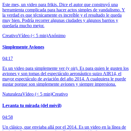
Este mes, un video para frikis. Dice el autor que construyó una
herramienta complicada para hacer actos simples de vandalismo. Y
la verdad es que técnicamente es increíble y el resultado le queda
muy bien. Podría recorrer algunas ciudades y algunos barrios y
quedaría mucho mejor.
Creativo
Vídeo (< 5 min)
Anónimo
Simplemente Aviones
04:17
Es un video para simplemente ver (y oir). Es para quien le gusten los
aviones y son tomas del espectáculo aeronáutico suizo AIR14, el
mayor espectáculo de aviación del año 2014. A cualquiera le puede
gustar porque son simplemente aviones y siempre impresiona.
Naturaleza
Vídeo (< 5 min)
Creativo
Levanta tu mirada (del móvil)
04:58
Un clásico, que enviaba allá por el 2014. Es un video en la línea de