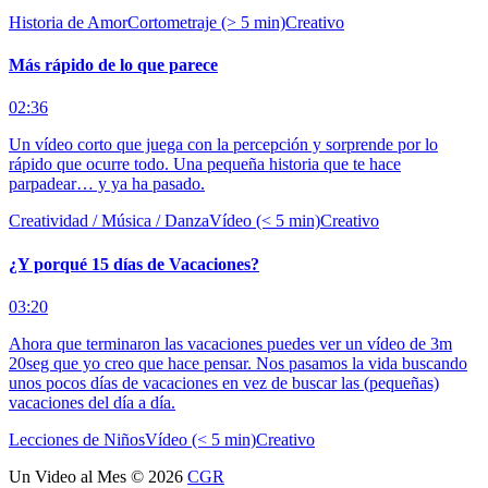
Historia de Amor
Cortometraje (> 5 min)
Creativo
Más rápido de lo que parece
02:36
Un vídeo corto que juega con la percepción y sorprende por lo
rápido que ocurre todo. Una pequeña historia que te hace
parpadear… y ya ha pasado.
Creatividad / Música / Danza
Vídeo (< 5 min)
Creativo
¿Y porqué 15 días de Vacaciones?
03:20
Ahora que terminaron las vacaciones puedes ver un vídeo de 3m
20seg que yo creo que hace pensar. Nos pasamos la vida buscando
unos pocos días de vacaciones en vez de buscar las (pequeñas)
vacaciones del día a día.
Lecciones de Niños
Vídeo (< 5 min)
Creativo
Un Video al Mes
© 2026
CGR