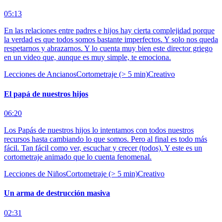
05:13
En las relaciones entre padres e hijos hay cierta complejidad porque
la verdad es que todos somos bastante imperfectos. Y solo nos queda
respetarnos y abrazarnos. Y lo cuenta muy bien este director griego
en un video que, aunque es muy simple, te emociona.
Lecciones de Ancianos
Cortometraje (> 5 min)
Creativo
El papá de nuestros hijos
06:20
Los Papás de nuestros hijos lo intentamos con todos nuestros
recursos hasta cambiando lo que somos. Pero al final es todo más
fácil. Tan fácil como ver, escuchar y crecer (todos). Y este es un
cortometraje animado que lo cuenta fenomenal.
Lecciones de Niños
Cortometraje (> 5 min)
Creativo
Un arma de destrucción masiva
02:31