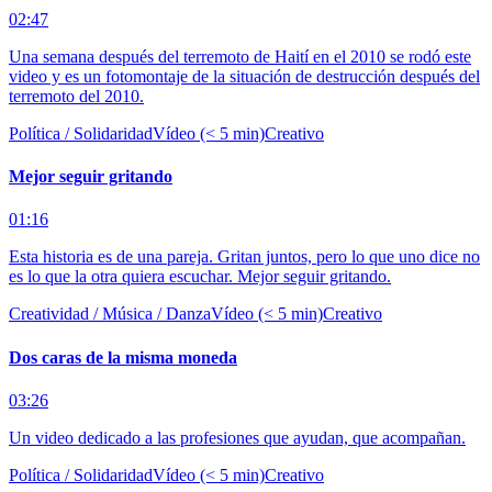
02:47
Una semana después del terremoto de Haití en el 2010 se rodó este
video y es un fotomontaje de la situación de destrucción después del
terremoto del 2010.
Política / Solidaridad
Vídeo (< 5 min)
Creativo
Mejor seguir gritando
01:16
Esta historia es de una pareja. Gritan juntos, pero lo que uno dice no
es lo que la otra quiera escuchar. Mejor seguir gritando.
Creatividad / Música / Danza
Vídeo (< 5 min)
Creativo
Dos caras de la misma moneda
03:26
Un video dedicado a las profesiones que ayudan, que acompañan.
Política / Solidaridad
Vídeo (< 5 min)
Creativo