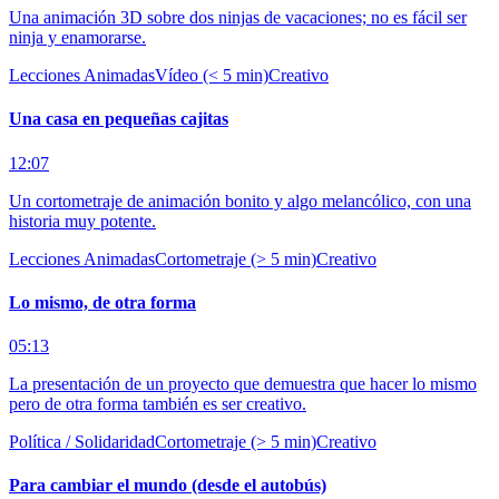
Una animación 3D sobre dos ninjas de vacaciones; no es fácil ser
ninja y enamorarse.
Lecciones Animadas
Vídeo (< 5 min)
Creativo
Una casa en pequeñas cajitas
12:07
Un cortometraje de animación bonito y algo melancólico, con una
historia muy potente.
Lecciones Animadas
Cortometraje (> 5 min)
Creativo
Lo mismo, de otra forma
05:13
La presentación de un proyecto que demuestra que hacer lo mismo
pero de otra forma también es ser creativo.
Política / Solidaridad
Cortometraje (> 5 min)
Creativo
Para cambiar el mundo (desde el autobús)