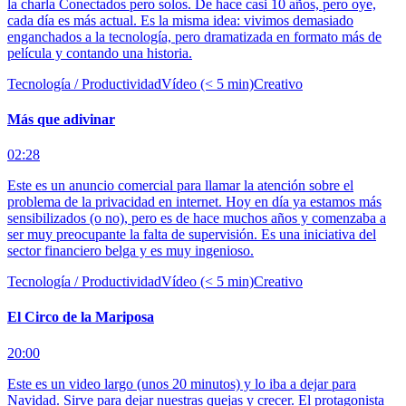
la charla Conectados pero solos. De hace casi 10 años, pero oye,
cada día es más actual. Es la misma idea: vivimos demasiado
enganchados a la tecnología, pero dramatizada en formato más de
película y contando una historia.
Tecnología / Productividad
Vídeo (< 5 min)
Creativo
Más que adivinar
02:28
Este es un anuncio comercial para llamar la atención sobre el
problema de la privacidad en internet. Hoy en día ya estamos más
sensibilizados (o no), pero es de hace muchos años y comenzaba a
ser muy preocupante la falta de supervisión. Es una iniciativa del
sector financiero belga y es muy ingenioso.
Tecnología / Productividad
Vídeo (< 5 min)
Creativo
El Circo de la Mariposa
20:00
Este es un video largo (unos 20 minutos) y lo iba a dejar para
Navidad. Sirve para dejar nuestras quejas y crecer. El protagonista