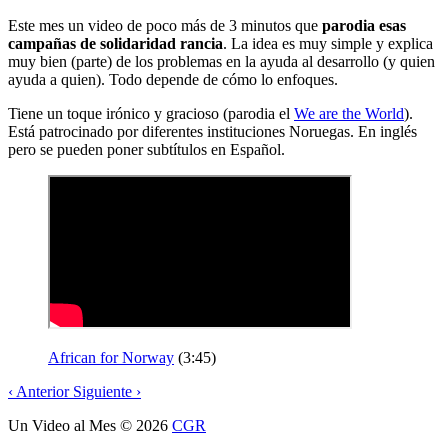
Este mes un video de poco más de 3 minutos que
parodia esas
campañas de solidaridad rancia
. La idea es muy simple y explica
muy bien (parte) de los problemas en la ayuda al desarrollo (y quien
ayuda a quien). Todo depende de cómo lo enfoques.
Tiene un toque irónico y gracioso (parodia el
We are the World
).
Está patrocinado por diferentes instituciones Noruegas. En inglés
pero se pueden poner subtítulos en Español.
African for Norway
(3:45)
‹
Anterior
Siguiente
›
Un Video al Mes
© 2026
CGR