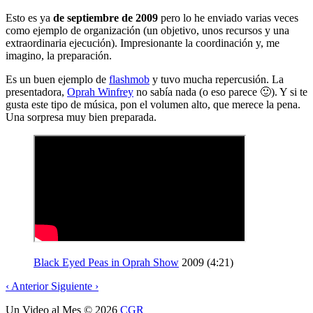
Esto es ya
de septiembre de 2009
pero lo he enviado varias veces
como ejemplo de organización (un objetivo, unos recursos y una
extraordinaria ejecución). Impresionante la coordinación y, me
imagino, la preparación.
Es un buen ejemplo de
flashmob
y tuvo mucha repercusión. La
presentadora,
Oprah Winfrey
no sabía nada (o eso parece
🙂
). Y si te
gusta este tipo de música, pon el volumen alto, que merece la pena.
Una sorpresa muy bien preparada.
Black Eyed Peas in Oprah Show
2009 (4:21)
‹
Anterior
Siguiente
›
Un Video al Mes
© 2026
CGR