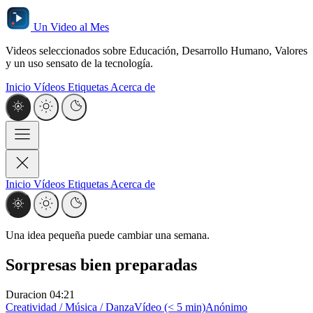
Un Video al Mes
Videos seleccionados sobre Educación, Desarrollo Humano, Valores
y un uso sensato de la tecnología.
Inicio
Vídeos
Etiquetas
Acerca de
Inicio
Vídeos
Etiquetas
Acerca de
Una idea pequeña puede cambiar una semana.
Sorpresas bien preparadas
Duracion
04:21
Creatividad / Música / Danza
Vídeo (< 5 min)
Anónimo