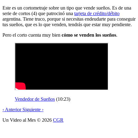
Este es un cortometraje sobre un tipo que vende sueños. Es de una
serie de cortos (4) que patrocinó una
tarjeta de crédito/débito
argentina. Tiene truco, porque si necesitas endeudarte para conseguir
tus sueños, que es lo que venden, tendrás que estar muy pendiente.
Pero el corto cuenta muy bien
cómo se venden los sueños
.
Vendedor de Sueños
(10:23)
‹
Anterior
Siguiente
›
Un Video al Mes
© 2026
CGR