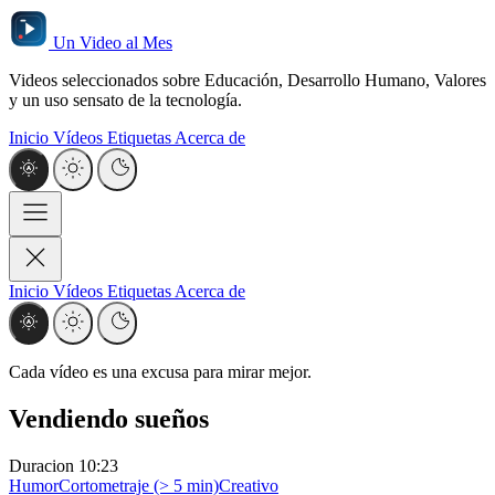
Un Video al Mes
Videos seleccionados sobre Educación, Desarrollo Humano, Valores
y un uso sensato de la tecnología.
Inicio
Vídeos
Etiquetas
Acerca de
Inicio
Vídeos
Etiquetas
Acerca de
Cada vídeo es una excusa para mirar mejor.
Vendiendo sueños
Duracion
10:23
Humor
Cortometraje (> 5 min)
Creativo